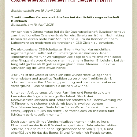
Ostereierschießen für Jedermann
Bericht erstellt am 19. April 2025
Traditionelles Ostereier-Schießen bei der Schützengesellschaft
Butzbach
Butzbach, am 19. April 2025
Am sonnigen Ostersamstag lud die Schützengesellschaft Butzbach erneut
zum traditionellen Ostereier-Schießen ein. Bereits am frühen Nachmittag
kamen die ersten Gäste zum Schützenhaus, um ihr Können mit dem
Luftgewehr an modernen elektronischen DSB-Zielen zu beweisen.
Die elektronische DSB-Scheibe, an ihrem Monitor klar ersichtlich,
registriert jeden Treffer mit millimetergenauer Präzision. Jeder
Teilnehmer durfte fünf Wertungsschüsse abgeben. Erreichte man dabei
eine Ringzahl ab der 6, wurde man mit einem Bunten Ei belohnt, bei der
Ringzahl größer als 10 gab es sogar gleich zwei Ostereier. Für aktive
Schützen lag die Latte etwas höher.
„Für uns ist das Ostereier-Schießen eine wunderbare Gelegenheit,
Vereinsleben und gesellige Tradition zu verbinden“, erklärte der 1.
Schützenmeister Kai O. Seiter. „Spannung und Spaß stehen dabei im
Vordergrund – und natürlich die kleinen Gewinne.“
Unter den Anfeuerungsrufen der Familien und Freunde zeigten
besonders die Jugendlichen großes Talent: Gleich drei
Nachwuchsschützinnen und -schützen schafften die Höchstwertung von
10 Ringen und sicherten sich damit jeweils zwei der bunten
Osterüberraschungen. Gastschütze Jonas Weber freute sich über sein
erstes „Doppel-Ei“: „Ich bin selbst überrascht, dass ich mit allen fünf
Schüssen perfekt treffen konnte!“
Doch auch langjährige Vereinsmitglieder kamen nicht zu kurz:
Ehrenvorsitzender Rudolf Modenbach, seit vielen Jahrzehnten aktiver
Schütze, erzielte mit einer ausgeglichenen Serie von 9, 9, 9 ,10 und
einer10,6 , die für das das Bonus-Ei und für reichlich Freude sorgte.