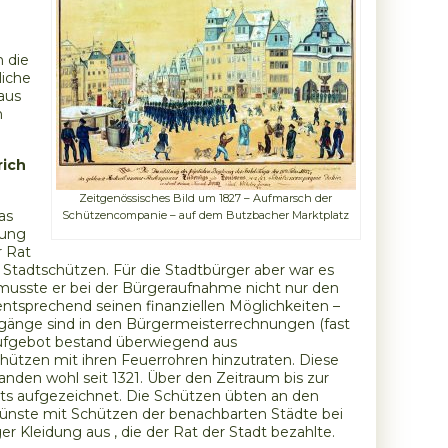
 die
liche
aus
n
rich
Zeitgenössisches Bild um 1827 – Aufmarsch der
as
Schützencompanie – auf dem Butzbacher Marktplatz
gung
r Rat
r Stadtschützen. Für die Stadtbürger aber war es
o musste er bei der Bürgeraufnahme nicht nur den
 entsprechend seinen finanziellen Möglichkeiten –
rgänge sind in den Bürgermeisterrechnungen (fast
 Aufgebot bestand überwiegend aus
ützen mit ihren Feuerrohren hinzutraten. Diese
tanden wohl seit 1321. Über den Zeitraum bis zur
chts aufgezeichnet. Die Schützen übten an den
ünste mit Schützen der benachbarten Städte bei
 Kleidung aus , die der Rat der Stadt bezahlte.