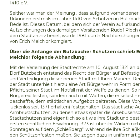
1410 e.V.
Seither war man der Meinung , dass aufgrund vorhandener
Urkunden erstmals im Jahre 1410 von Schützen in Butzbach
Rede ist. Dieses Datum, bei dem sich der Verein auf urkund
Aufzeichnungen des damaligen Vorsitzenden Rudof Ploch 
dem Stadtarchiv berief, wurde 1981 durch Nachforschunge
von Erich Melchior korrigiert.
Über die Anfänge der Butzbacher Schützen schrieb E
Melchior folgende Abhandlung:
Mit der Verleihung der Stadtrechte am 10. August 1321 an d
Dorf Butzbach entstand das Recht der Bürger auf Befesti
und Verteidigung dieser neuen Stadt mit Ihren Mauern. De
der Stadt unterhielt hierzu eine Art Bürgerwehr in Form de
Pflicht, seiner Stadt im Notfall mit der Waffe zu dienen. S
Bürgereid leisten, sondern auch mit Waffen, die er selbst –
beschaffte, dem städtischen Aufgebot beitreten. Diese Vo
lückenlos seit 1371 erhalten) festgehalten. Das städtische
Armbrustschützen, zu denen etwas später die Arkebusensch
Stadtschützen sind eigentlich so alt wie ihre Stadt und bes
ersten schriftlichen Erwähnung 1373 ist über ihr Wirken ni
Sonntagen auf dem „Schießberg“, während sie ihre Schießk
den Schützenfesten maßen. Sie zogen dazu in uniformartiger