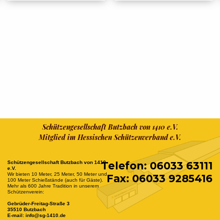
Schützengesellschaft Butzbach von 1410 e.V.
Mitglied im Hessischen Schützenverband e.V.
Schützengesellschaft Butzbach von 1410
Telefon: 06033 63111
e.V.
Wir bieten 10 Meter, 25 Meter, 50 Meter und
Fax: 06033 9285416
100 Meter Schießstände (auch für Gäste
).
Mehr als 600 Jahre Tradition in unserem
Schützenverein:
Gebrüder-Freitag-Straße 3
35510 Butzbach
E-mail:
info@sg-1410.de