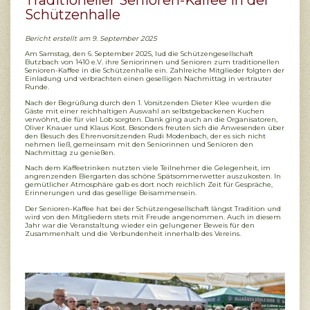
Traditioneller Senioren-Kaffee in der
Schützenhalle
Bericht erstellt am 9. September 2025
Am Samstag, den 6. September 2025, lud die Schützengesellschaft
Butzbach von 1410 e.V. ihre Seniorinnen und Senioren zum traditionellen
Senioren-Kaffee in die Schützenhalle ein. Zahlreiche Mitglieder folgten der
Einladung und verbrachten einen geselligen Nachmittag in vertrauter
Runde.
Nach der Begrüßung durch den 1. Vorsitzenden Dieter Klee wurden die
Gäste mit einer reichhaltigen Auswahl an selbstgebackenen Kuchen
verwöhnt, die für viel Lob sorgten. Dank ging auch an die Organisatoren,
Oliver Knauer und Klaus Kost. Besonders freuten sich die Anwesenden über
den Besuch des Ehrenvorsitzenden Rudi Modenbach, der es sich nicht
nehmen ließ, gemeinsam mit den Seniorinnen und Senioren den
Nachmittag zu genießen.
Nach dem Kaffeetrinken nutzten viele Teilnehmer die Gelegenheit, im
angrenzenden Biergarten das schöne Spätsommerwetter auszukosten. In
gemütlicher Atmosphäre gab es dort noch reichlich Zeit für Gespräche,
Erinnerungen und das gesellige Beisammensein.
Der Senioren-Kaffee hat bei der Schützengesellschaft längst Tradition und
wird von den Mitgliedern stets mit Freude angenommen. Auch in diesem
Jahr war die Veranstaltung wieder ein gelungener Beweis für den
Zusammenhalt und die Verbundenheit innerhalb des Vereins.