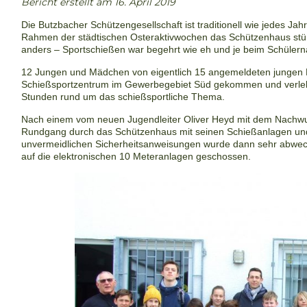
Bericht erstellt am 16. April 2019
Die Butzbacher Schützengesellschaft ist traditionell wie jedes Jah
Rahmen der städtischen Osteraktivwochen das Schützenhaus
stü
anders – Sportschießen war begehrt wie eh und
je beim Schüler
12 Jungen und Mädchen von eigentlich 15 angemeldeten jungen L
Schießsportzentrum im Gewerbegebiet Süd gekommen und verl
Stunden rund um das schießsportliche Thema.
Nach einem vom neuen Jugendleiter Oliver Heyd mit dem Nachw
Rundgang durch das Schützenhaus mit seinen Schießanlagen u
unvermeidlichen Sicherheitsanweisungen wurde
dann sehr abwech
auf die
elektronischen 10 Meteranlagen geschossen.