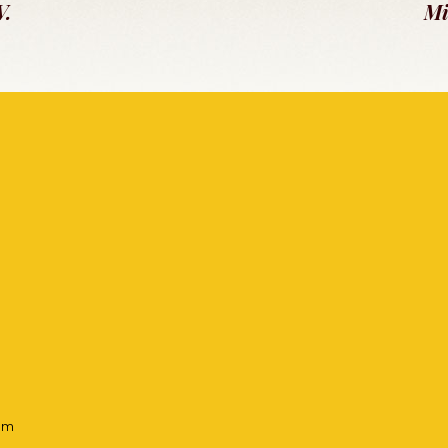
V.
Mi
um